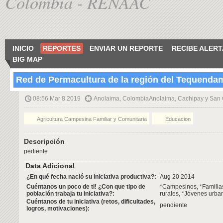
Colombia - RENAAC
INICIO
REPORTES
ENVIAR UN REPORTE
RECIBE ALERT
BIG MAP
Red de Permacultura de la región del Tequenda
08:56 Mar 8 2019
Anolaima, ColombiaAnolaima, Cachipay y San 
Agricultura Campesina Familiar y Comunitaria
Educacion
Descripción
pediente
Data Adicional
¿En qué fecha nació su iniciativa productiva?:
Aug 20 2014
Cuéntanos un poco de ti! ¿Con que tipo de
*Campesinos, *Familia
población trabaja tu iniciativa?:
rurales, *Jóvenes urba
Cuéntanos de tu iniciativa (retos, dificultades,
pendiente
logros, motivaciones):