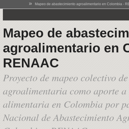
»
Mapeo de abastecimiento agroalimentario en Colombia -
Mapeo de abastecim
agroalimentario en 
RENAAC
Proyecto de mapeo colectivo de
agroalimentaria como aporte a 
alimentaria en Colombia por pa
Nacional de Abastecimiento Ag