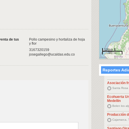
venta de tus
Pollo campesino y hortaliza de hoja
y flor
3167320159
100 km
100 mi
josegallego@ucaldas.edu.co
Reportes Adi
Asociación fr
Santa Rosa 
Ecohuerta Un
Medellin
Belen los al
Producción 
Cajamarca, 
Santiago Gir