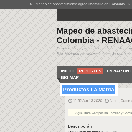
»
Mapeo de abastecimiento agroalimentario en Colombia -
Mapeo de abasteci
Colombia - RENAA
Proyecto de mapeo colectivo de la cadena ag
Red Nacional de Abastecimiento Agroalime
INICIO
REPORTES
ENVIAR UN
BIG MAP
Productos La Matria
11:52 Apr 13 2020
Neira, Centro
Agricultura Campesina Familiar y Comun
Descripción