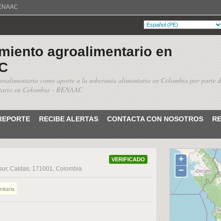
 RENAAC
miento agroalimentario en
C
roalimentaria como aporte a la soberanía alimentaria en Colombia por parte d
ntario en Colombia - RENAAC
 REPORTE
RECIBE ALERTAS
CONTACTA CON NOSOTROS
R
+
VERIFICADO
sur, Caldas, 171001, Colombia
−
itaria