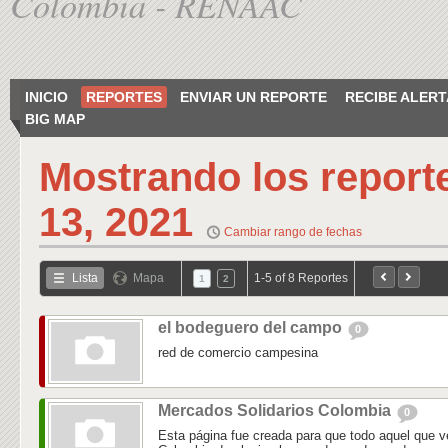
Colombia - RENAAC
INICIO
REPORTES
ENVIAR UN REPORTE
RECIBE ALERT
BIG MAP
Mostrando los report
13, 2021
Cambiar rango de fechas
Lista
Mapa
1-5 of 8 Reportes
1
2
el bodeguero del campo
0
red de comercio campesina
Mercados Solidarios Colombia
0
Esta página fue creada para que todo aquel que v