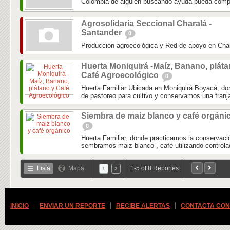
Colombia de alguien buscando ayuda pueda comparti
Agrosolidaria Seccional Charalá -
Santander
0
Producción agroecológica y Red de apoyo en Char
Huerta Moniquirá -Maíz, Banano, pláta
Café Agroecológico
0
Huerta Familiar Ubicada en Moniquirá Boyacá, d
de pastoreo para cultivo y conservamos una franj
Siembra de maiz blanco y café orgáni
0
Huerta Familiar, donde practicamos la conservaci
sembramos maiz blanco , café utilizando controlad
Lista
Mapa
1-5 of 8 Reportes
1
2
INICIO
ENVIAR UN REPORTE
RECIBE ALERTAS
CONTACTA CON