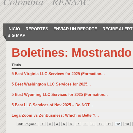
Colombia - RENAAC
INICIO
REPORTES
ENVIAR UN REPORTE
RECIBE ALERT
BIG MAP
Boletines: Mostrando
Titulo
5 Best Virginia LLC Services for 2025 (Formation...
5 Best Washington LLC Services for 2025...
5 Best Wyoming LLC Services for 2025 (Formation...
5 Best LLC Services of Nov 2025 – Do NOT...
LegalZoom vs ZenBusiness: Which is Better?...
331 Páginas
1
3
4
5
6
7
8
9
10
11
12
13